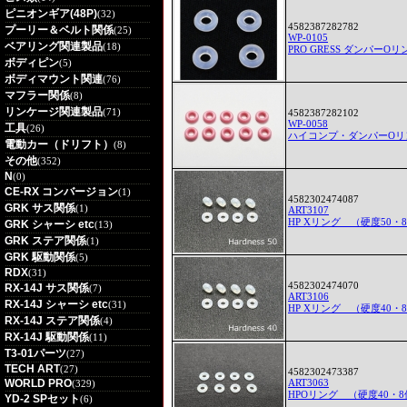
ピニオンギア(48P)
(32)
4582387282782
プーリー＆ベルト関係
(25)
WP-0105
ベアリング関連製品
(18)
PRO GRESS ダンパーOリ
ボディピン
(5)
ボディマウント関連
(76)
マフラー関係
(8)
リンケージ関連製品
(71)
4582387282102
WP-0058
工具
(26)
ハイコンプ・ダンパーOリ
電動カー（ドリフト）
(8)
その他
(352)
N
(0)
CE-RX コンバージョン
(1)
4582302474087
GRK サス関係
(1)
ART3107
HP Xリング （硬度50・
GRK シャーシ etc
(13)
GRK ステア関係
(1)
GRK 駆動関係
(5)
RDX
(31)
4582302474070
RX-14J サス関係
(7)
ART3106
RX-14J シャーシ etc
(31)
HP Xリング （硬度40・
RX-14J ステア関係
(4)
RX-14J 駆動関係
(11)
T3-01パーツ
(27)
TECH ART
(27)
4582302473387
WORLD PRO
ART3063
(329)
HPOリング （硬度40・
YD-2 SPセット
(6)