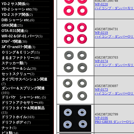
4582387284748
YD-2 サス関係
(6)
WP-0220
ハイコンプ・ダンパーXリ
YD-2 シャーシ etc
(70)
YD-2 ステア関係
(2)
DIB シャーシ etc.
(6)
GRK関連
(25)
4582387284731
OTA-R31関連
(6)
WP-0219
WR-02＆GF-01 パーツ
(5)
ハイコンプ・ダンパーOリ
ｴｱﾛﾊﾟｰﾂ関連
(30)
ｽﾎﾟｲﾗｰandﾐﾗｰ関連
(3)
Ｏリング＆Ｅリング
(15)
まるまファクトリー
4582387283703
(48)
WP-0174
ステッカー類
(7)
ハイコンプ・ダンパーXリ
スペーサー＆シム
(20)
セットスクリュー
(2)
タイプCサスペンション関連
(7)
4582387283697
ダンパー＆スプリング関連
WP-0173
(101)
ハイコンプ・ダンパーOリ
ドリパケ シャーシ etc.
(5)
ドリフトアクセサリー
(49)
ドリフトタイヤ＆関連製品
(15)
4582387282799
ドリフトホイル
(163)
WP-0106
PRO GRESS ダンパーOリ
ドリフトボディ
(7)
ナット
(5)
ビス類
(14)