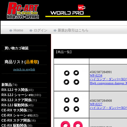
Home
ログイン
新規お取引はこちら
買い物カゴ確認
【商品一覧】
商品リスト(
品番順
)
switch to english
4582387284991
WP-0234
ハイコンプ・ダンパーXO
High compression damper X
新製品
(74)
RX-12J サス関係
(41)
RX-12J シャーシ etc
(101)
RX-12J ステア関係
(21)
4582387284908
WP-0227
RX-12J 駆動関係
(45)
ハイコンプ・ダンパーXO
CE-RX サス関係
(25)
CE-RX シャーシ etc
(82)
CE-RX ステア関係
(16)
CE-RX 駆動関係
(30)