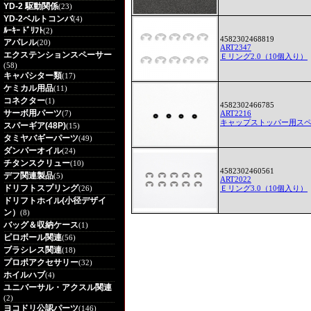
YD-2 駆動関係
(23)
YD-2ベルトコンバ
(4)
ﾙｰｷｰ ﾄﾞﾘﾌﾄ
(2)
4582302468819
アパレル
(20)
ART2347
エクステンションスペーサー
Ｅリング2.0（10個入り）
(58)
キャパシター類
(17)
ケミカル用品
(11)
コネクター
(1)
4582302466785
サーボ用パーツ
(7)
ART2216
キャップストッパー用ス
スパーギア(48P)
(15)
タミヤバギーパーツ
(49)
ダンパーオイル
(24)
チタンスクリュー
(10)
4582302460561
デフ関連製品
(5)
ART2022
ドリフトスプリング
(26)
Ｅリング3.0（10個入り）
ドリフトホイル(小径デザイ
ン）
(8)
バッグ＆収納ケース
(1)
ピロボール関連
(56)
ブラシレス関連
(18)
プロポアクセサリー
(32)
ホイルハブ
(4)
ユニバーサル・アクスル関連
(2)
ヨコドリ公認パーツ
(146)