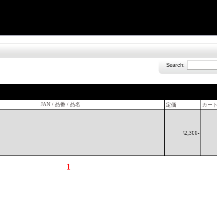
Search:
JAN / 品番 / 品名
定価
カー
\2,300-
1