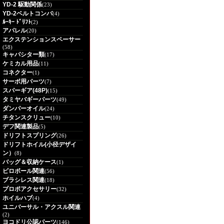
YD-2 駆動関係
(23)
YD-2ベルトコンバ
(4)
ﾙｰｷｰ ﾄﾞﾘﾌﾄ
(2)
アパレル
(20)
エクステンションスペーサー
(58)
キャパシター類
(17)
ケミカル用品
(11)
コネクター
(1)
サーボ用パーツ
(7)
スパーギア(48P)
(15)
タミヤバギーパーツ
(49)
ダンパーオイル
(24)
チタンスクリュー
(10)
デフ関連製品
(5)
ドリフトスプリング
(26)
ドリフトホイル(小径デザイ
ン）
(8)
バッグ＆収納ケース
(1)
ピロボール関連
(56)
ブラシレス関連
(18)
プロポアクセサリー
(32)
ホイルハブ
(4)
ユニバーサル・アクスル関連
(2)
ヨコドリ公認パーツ
(146)