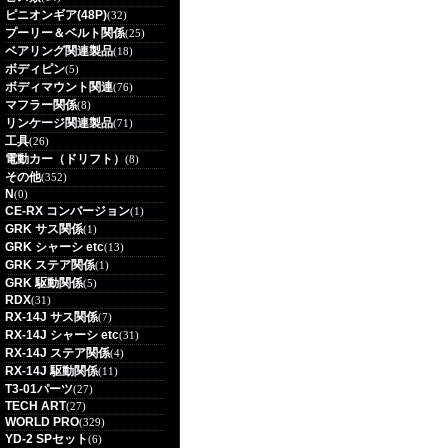
ピニオンギア(48P)
(32)
プーリー＆ベルト関係
(25)
ベアリング関連製品
(18)
ボディピン
(5)
ボディマウント関連
(76)
マフラー関係
(8)
リンケージ関連製品
(71)
工具
(26)
電動カー（ドリフト）
(8)
その他
(352)
N
(0)
CE-RX コンバージョン
(1)
GRK サス関係
(1)
GRK シャーシ etc
(13)
GRK ステア関係
(1)
GRK 駆動関係
(5)
RDX
(31)
RX-14J サス関係
(7)
RX-14J シャーシ etc
(31)
RX-14J ステア関係
(4)
RX-14J 駆動関係
(11)
T3-01パーツ
(27)
TECH ART
(27)
WORLD PRO
(329)
YD-2 SPセット
(6)