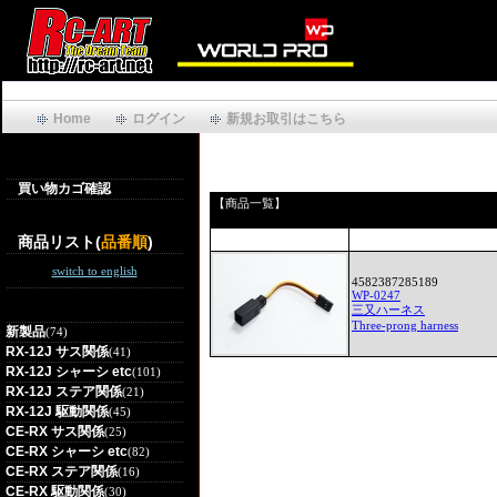
Home
ログイン
新規お取引はこちら
買い物カゴ確認
【商品一覧】
商品リスト(
品番順
)
switch to english
4582387285189
WP-0247
三又ハーネス
Three-prong harness
新製品
(74)
RX-12J サス関係
(41)
RX-12J シャーシ etc
(101)
RX-12J ステア関係
(21)
RX-12J 駆動関係
(45)
CE-RX サス関係
(25)
CE-RX シャーシ etc
(82)
CE-RX ステア関係
(16)
CE-RX 駆動関係
(30)