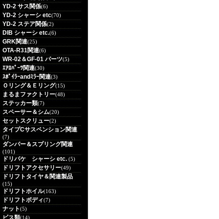
YD-2 サス関係
(6)
YD-2 シャーシ etc
(70)
YD-2 ステア関係
(2)
DIB シャーシ etc.
(6)
GRK関連
(25)
OTA-R31関連
(6)
WR-02＆GF-01 パーツ
(5)
ｴｱﾛﾊﾟｰﾂ関連
(30)
ｽﾎﾟｲﾗｰandﾐﾗｰ関連
(3)
Ｏリング＆Ｅリング
(15)
まるまファクトリー
(48)
ステッカー類
(7)
スペーサー＆シム
(20)
セットスクリュー
(2)
タイプCサスペンション関連
(7)
ダンパー＆スプリング関連
(101)
ドリパケ シャーシ etc.
(5)
ドリフトアクセサリー
(49)
ドリフトタイヤ＆関連製品
(15)
ドリフトホイル
(163)
ドリフトボディ
(7)
ナット
(5)
ビス類
(14)