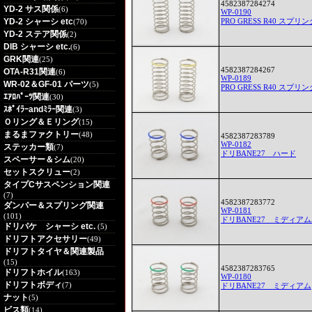
4582387284274
YD-2 サス関係
(6)
WP-0190
YD-2 シャーシ etc
PRO GRESS R40 スプ
(70)
YD-2 ステア関係
(2)
DIB シャーシ etc.
(6)
GRK関連
(25)
4582387284267
OTA-R31関連
(6)
WP-0189
WR-02＆GF-01 パーツ
(5)
PRO GRESS R40 スプリ
ｴｱﾛﾊﾟｰﾂ関連
(30)
ｽﾎﾟｲﾗｰandﾐﾗｰ関連
(3)
Ｏリング＆Ｅリング
(15)
まるまファクトリー
(48)
4582387283789
WP-0182
ステッカー類
(7)
ドリBANE27 ハード
スペーサー＆シム
(20)
セットスクリュー
(2)
タイプCサスペンション関連
(7)
4582387283772
ダンパー＆スプリング関連
WP-0181
(101)
ドリBANE27 ミディア
ドリパケ シャーシ etc.
(5)
ドリフトアクセサリー
(49)
ドリフトタイヤ＆関連製品
(15)
4582387283765
ドリフトホイル
(163)
WP-0180
ドリフトボディ
(7)
ドリBANE27 ミディアム
ナット
(5)
ビス類
(14)