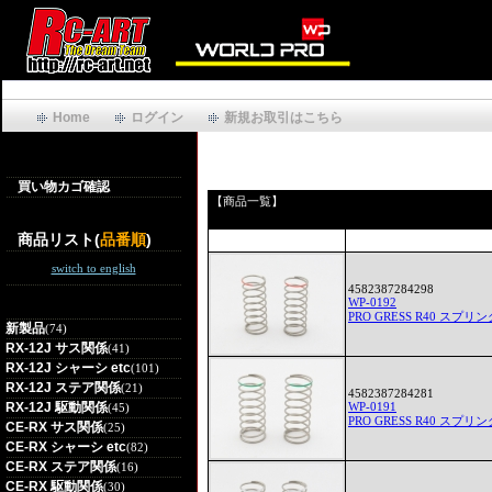
Home
ログイン
新規お取引はこちら
買い物カゴ確認
【商品一覧】
商品リスト(
品番順
)
switch to english
4582387284298
WP-0192
PRO GRESS R40 スプ
新製品
(74)
RX-12J サス関係
(41)
RX-12J シャーシ etc
(101)
RX-12J ステア関係
(21)
4582387284281
RX-12J 駆動関係
WP-0191
(45)
PRO GRESS R40 スプ
CE-RX サス関係
(25)
CE-RX シャーシ etc
(82)
CE-RX ステア関係
(16)
CE-RX 駆動関係
(30)