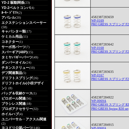
YD-2 駆動関係
(23)
YD-2ベルトコンバ
(4)
ﾙｰｷｰ ﾄﾞﾘﾌﾄ
(2)
4582387283659
アパレル
(20)
WP-0169
エクステンションスペーサー
PRO GRESS スプリング F
(58)
キャパシター類
(17)
ケミカル用品
(11)
コネクター
(1)
4582387283642
サーボ用パーツ
(7)
WP-0168
PRO GRESS スプリング F
スパーギア(48P)
(15)
タミヤバギーパーツ
(49)
ダンパーオイル
(24)
チタンスクリュー
(10)
4582387283635
デフ関連製品
(5)
WP-0167
ドリフトスプリング
(26)
PRO GRESS スプリング F
ドリフトホイル(小径デザイ
ン）
(8)
バッグ＆収納ケース
(1)
4582387284922
ピロボール関連
(56)
WP-0069A
ブラシレス関連
(18)
PRO GRESS スプリング R
プロポアクセサリー
PRO GRESS Spring R30 set
(32)
ホイルハブ
(4)
ユニバーサル・アクスル関連
(2)
4582387284915
ヨコドリ公認パーツ
(146)
WP-0068A