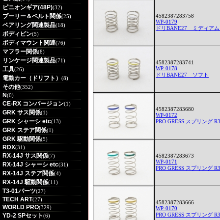
ピニオンギア(48P)
(32)
プーリー＆ベルト関係
4582387283758
(25)
WP-0179
ベアリング関連製品
(18)
ドリBANE27 ミディア
ボディピン
(5)
ボディマウント関連
(76)
マフラー関係
(8)
リンケージ関連製品
(71)
4582387283741
WP-0178
工具
(26)
ドリBANE27 ソフト
電動カー（ドリフト）
(8)
その他
(352)
N
(0)
CE-RX コンバージョン
(1)
4582387283680
GRK サス関係
(1)
WP-0172
GRK シャーシ etc
(13)
PRO GRESS スプリング R
GRK ステア関係
(1)
GRK 駆動関係
(5)
RDX
(31)
RX-14J サス関係
(7)
4582387283673
WP-0171
RX-14J シャーシ etc
(31)
PRO GRESS スプリング R
RX-14J ステア関係
(4)
RX-14J 駆動関係
(11)
T3-01パーツ
(27)
TECH ART
(27)
4582387283666
WORLD PRO
(329)
WP-0170
PRO GRESS スプリング R
YD-2 SPセット
(6)