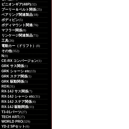
ピニオンギア(48P)
(32)
プーリー＆ベルト関係
(25)
ベアリング関連製品
(18)
ボディピン
(5)
ボディマウント関連
(76)
マフラー関係
(8)
リンケージ関連製品
(71)
工具
(26)
電動カー（ドリフト）
(8)
その他
(352)
N
(0)
CE-RX コンバージョン
(1)
GRK サス関係
(1)
GRK シャーシ etc
(13)
GRK ステア関係
(1)
GRK 駆動関係
(5)
RDX
(31)
RX-14J サス関係
(7)
RX-14J シャーシ etc
(31)
RX-14J ステア関係
(4)
RX-14J 駆動関係
(11)
T3-01パーツ
(27)
TECH ART
(27)
WORLD PRO
(329)
YD-2 SPセット
(6)