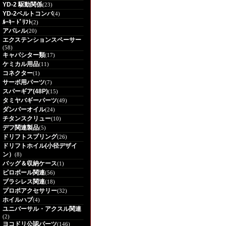
YD-2 駆動関係
(23)
YD-2ベルトコンバ
(4)
ﾙｰｷｰ ﾄﾞﾘﾌﾄ
(2)
アパレル
(20)
エクステンションスペーサー
(58)
キャパシター類
(17)
ケミカル用品
(11)
コネクター
(1)
サーボ用パーツ
(7)
スパーギア(48P)
(15)
タミヤバギーパーツ
(49)
ダンパーオイル
(24)
チタンスクリュー
(10)
デフ関連製品
(5)
ドリフトスプリング
(26)
ドリフトホイル(小径デザイ
ン）
(8)
バッグ＆収納ケース
(1)
ピロボール関連
(56)
ブラシレス関連
(18)
プロポアクセサリー
(32)
ホイルハブ
(4)
ユニバーサル・アクスル関連
(2)
ヨコドリ公認パーツ
(146)