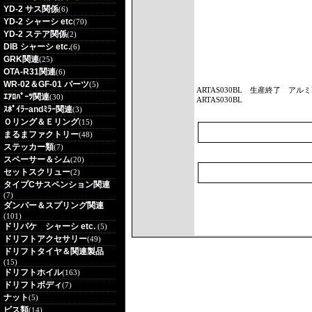
YD-2 サス関係
(6)
YD-2 シャーシ etc
(70)
YD-2 ステア関係
(2)
DIB シャーシ etc.
(6)
GRK関連
(25)
OTA-R31関連
(6)
WR-02＆GF-01 パーツ
(5)
ARTAS030BL
生産終了 アルミM
ｴｱﾛﾊﾟｰﾂ関連
(30)
ARTAS030BL
ｽﾎﾟｲﾗｰandﾐﾗｰ関連
(3)
Ｏリング＆Ｅリング
(15)
まるまファクトリー
(48)
ステッカー類
(7)
スペーサー＆シム
(20)
セットスクリュー
(2)
タイプCサスペンション関連
(7)
ダンパー＆スプリング関連
(101)
ドリパケ シャーシ etc.
(5)
ドリフトアクセサリー
(49)
ドリフトタイヤ＆関連製品
(15)
ドリフトホイル
(163)
ドリフトボディ
(7)
ナット
(5)
ビス類
(14)