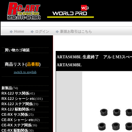
Home
ログイン
新規お取引はこちら
買い物カゴ確認
ARTAS030BL 生産終了 アルミM3スぺ
商品リスト(
品番順
)
ARTAS030BL
switch to english
新製品
(74)
RX-12J サス関係
(41)
RX-12J シャーシ etc
(101)
RX-12J ステア関係
(21)
RX-12J 駆動関係
(45)
CE-RX サス関係
(25)
CE-RX シャーシ etc
(82)
CE-RX ステア関係
(16)
CE-RX 駆動関係
(30)