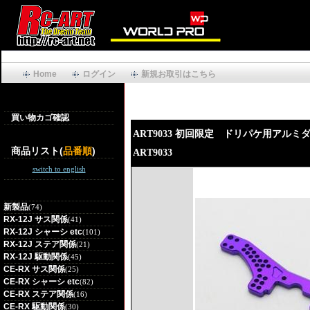
Home
ログイン
新規お取引はこちら
買い物カゴ確認
ART9033 初回限定 ドリパケ用アル
商品リスト(
品番順
)
ART9033
switch to english
新製品
(74)
RX-12J サス関係
(41)
RX-12J シャーシ etc
(101)
RX-12J ステア関係
(21)
RX-12J 駆動関係
(45)
CE-RX サス関係
(25)
CE-RX シャーシ etc
(82)
CE-RX ステア関係
(16)
CE-RX 駆動関係
(30)