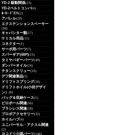
YD-2 駆動関係
(23)
YD-2ベルトコンバ
(4)
ﾙｰｷｰ ﾄﾞﾘﾌﾄ
(2)
アパレル
(20)
エクステンションスペーサー
(58)
キャパシター類
(17)
ケミカル用品
(11)
コネクター
(1)
サーボ用パーツ
(7)
スパーギア(48P)
(15)
タミヤバギーパーツ
(49)
ダンパーオイル
(24)
チタンスクリュー
(10)
デフ関連製品
(5)
ドリフトスプリング
(26)
ドリフトホイル(小径デザイ
ン）
(8)
バッグ＆収納ケース
(1)
ピロボール関連
(56)
ブラシレス関連
(18)
プロポアクセサリー
(32)
ホイルハブ
(4)
ユニバーサル・アクスル関連
(2)
ヨコドリ公認パーツ
(146)