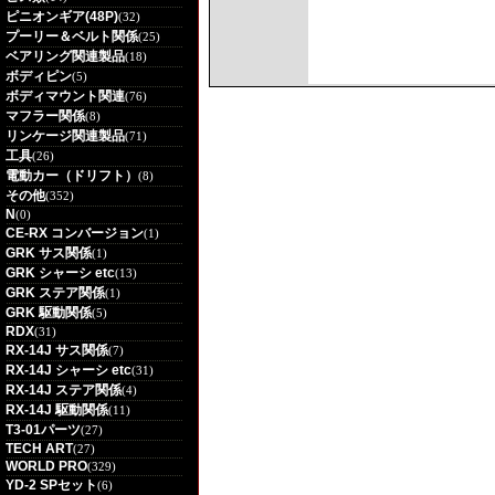
ピニオンギア(48P)
(32)
プーリー＆ベルト関係
(25)
ベアリング関連製品
(18)
ボディピン
(5)
ボディマウント関連
(76)
マフラー関係
(8)
リンケージ関連製品
(71)
工具
(26)
電動カー（ドリフト）
(8)
その他
(352)
N
(0)
CE-RX コンバージョン
(1)
GRK サス関係
(1)
GRK シャーシ etc
(13)
GRK ステア関係
(1)
GRK 駆動関係
(5)
RDX
(31)
RX-14J サス関係
(7)
RX-14J シャーシ etc
(31)
RX-14J ステア関係
(4)
RX-14J 駆動関係
(11)
T3-01パーツ
(27)
TECH ART
(27)
WORLD PRO
(329)
YD-2 SPセット
(6)