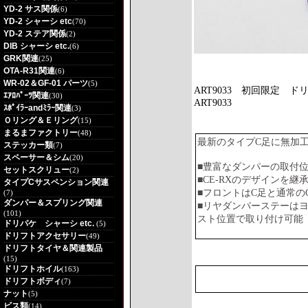
YD-2 サス関係
(6)
YD-2 シャーシ etc
(70)
YD-2 ステア関係
(2)
DIB シャーシ etc.
(6)
GRK関連
(25)
OTA-R31関連
(6)
WR-02＆GF-01 パーツ
(5)
ART9033
初回限定 ドリ
ｴｱﾛﾊﾟｰﾂ関連
(30)
ART9033
ｽﾎﾟｲﾗｰandﾐﾗｰ関連
(3)
Ｏリング＆Ｅリング
(15)
まるまファクトリー
(48)
最新のタイプC足に無加
ステッカー類
(7)
スペーサー＆シム
(20)
■豊富なダンパーの取付
セットスクリュー
(2)
■CE-RXのデザインを
タイプCサスペンション関連
■フロントはC足と通常の
(7)
ダンパー＆スプリング関連
■リヤダンパーステーはヨ
(101)
スト位置で取り付け可能
ドリパケ シャーシ etc.
(5)
ドリフトアクセサリー
(49)
ドリフトタイヤ＆関連製品
(15)
ドリフトホイル
(163)
ドリフトボディ
(7)
ナット
(5)
ビス類
(14)