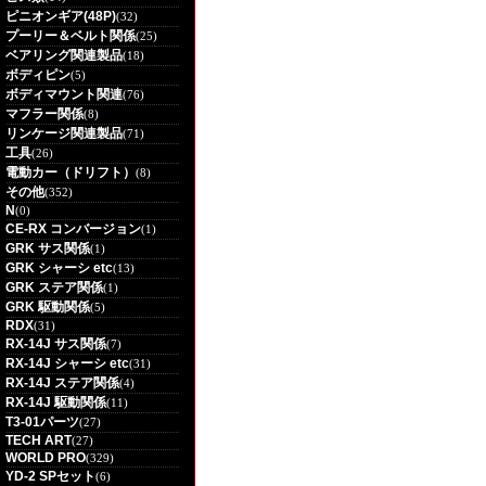
ピニオンギア(48P)
(32)
プーリー＆ベルト関係
(25)
ベアリング関連製品
(18)
ボディピン
(5)
ボディマウント関連
(76)
マフラー関係
(8)
リンケージ関連製品
(71)
工具
(26)
電動カー（ドリフト）
(8)
その他
(352)
N
(0)
CE-RX コンバージョン
(1)
GRK サス関係
(1)
GRK シャーシ etc
(13)
GRK ステア関係
(1)
GRK 駆動関係
(5)
RDX
(31)
RX-14J サス関係
(7)
RX-14J シャーシ etc
(31)
RX-14J ステア関係
(4)
RX-14J 駆動関係
(11)
T3-01パーツ
(27)
TECH ART
(27)
WORLD PRO
(329)
YD-2 SPセット
(6)