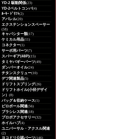
YD-2 駆動関係
(23)
YD-2ベルトコンバ
(4)
ﾙｰｷｰ ﾄﾞﾘﾌﾄ
(2)
アパレル
(20)
エクステンションスペーサー
(58)
キャパシター類
(17)
ケミカル用品
(11)
コネクター
(1)
サーボ用パーツ
(7)
スパーギア(48P)
(15)
タミヤバギーパーツ
(49)
ダンパーオイル
(24)
チタンスクリュー
(10)
デフ関連製品
(5)
ドリフトスプリング
(26)
ドリフトホイル(小径デザイ
ン）
(8)
バッグ＆収納ケース
(1)
ピロボール関連
(56)
ブラシレス関連
(18)
プロポアクセサリー
(32)
ホイルハブ
(4)
ユニバーサル・アクスル関連
(2)
ヨコドリ公認パーツ
(146)