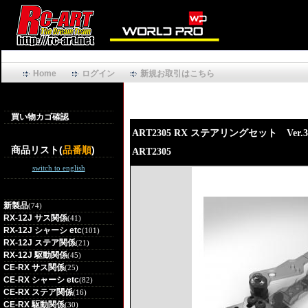
Home
ログイン
新規お取引はこちら
買い物カゴ確認
ART2305 RX ステアリングセット Ver.3
商品リスト(
品番順
)
ART2305
switch to english
新製品
(74)
RX-12J サス関係
(41)
RX-12J シャーシ etc
(101)
RX-12J ステア関係
(21)
RX-12J 駆動関係
(45)
CE-RX サス関係
(25)
CE-RX シャーシ etc
(82)
CE-RX ステア関係
(16)
CE-RX 駆動関係
(30)