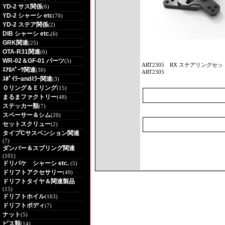
YD-2 サス関係
(6)
YD-2 シャーシ etc
(70)
YD-2 ステア関係
(2)
DIB シャーシ etc.
(6)
GRK関連
(25)
OTA-R31関連
(6)
WR-02＆GF-01 パーツ
(5)
ART2305
RX ステアリングセット 
ｴｱﾛﾊﾟｰﾂ関連
(30)
ART2305
ｽﾎﾟｲﾗｰandﾐﾗｰ関連
(3)
Ｏリング＆Ｅリング
(15)
まるまファクトリー
(48)
ステッカー類
(7)
スペーサー＆シム
(20)
セットスクリュー
(2)
タイプCサスペンション関連
(7)
ダンパー＆スプリング関連
(101)
ドリパケ シャーシ etc.
(5)
ドリフトアクセサリー
(49)
ドリフトタイヤ＆関連製品
(15)
ドリフトホイル
(163)
ドリフトボディ
(7)
ナット
(5)
ビス類
(14)