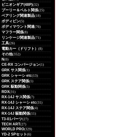
ピニオンギア(48P)
(32)
プーリー＆ベルト関係
(25)
ベアリング関連製品
(18)
ボディピン
(5)
ボディマウント関連
(76)
マフラー関係
(8)
リンケージ関連製品
(71)
工具
(26)
電動カー（ドリフト）
(8)
その他
(352)
N
(0)
CE-RX コンバージョン
(1)
GRK サス関係
(1)
GRK シャーシ etc
(13)
GRK ステア関係
(1)
GRK 駆動関係
(5)
RDX
(31)
RX-14J サス関係
(7)
RX-14J シャーシ etc
(31)
RX-14J ステア関係
(4)
RX-14J 駆動関係
(11)
T3-01パーツ
(27)
TECH ART
(27)
WORLD PRO
(329)
YD-2 SPセット
(6)