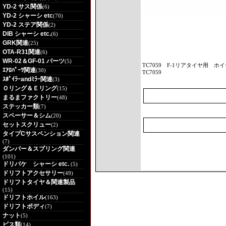
YD-2 サス関係
(6)
YD-2 シャーシ etc
(70)
YD-2 ステア関係
(2)
DIB シャーシ etc.
(6)
GRK関連
(25)
OTA-R31関連
(6)
WR-02＆GF-01 パーツ
(5)
TC7059
F-1リアタイヤ用 ホ
ｴｱﾛﾊﾟｰﾂ関連
(30)
TC7059
ｽﾎﾟｲﾗｰandﾐﾗｰ関連
(3)
Ｏリング＆Ｅリング
(15)
まるまファクトリー
(48)
ステッカー類
(7)
スペーサー＆シム
(20)
セットスクリュー
(2)
タイプCサスペンション関連
(7)
ダンパー＆スプリング関連
(101)
ドリパケ シャーシ etc.
(5)
ドリフトアクセサリー
(49)
ドリフトタイヤ＆関連製品
(15)
ドリフトホイル
(163)
ドリフトボディ
(7)
ナット
(5)
ビス類
(14)