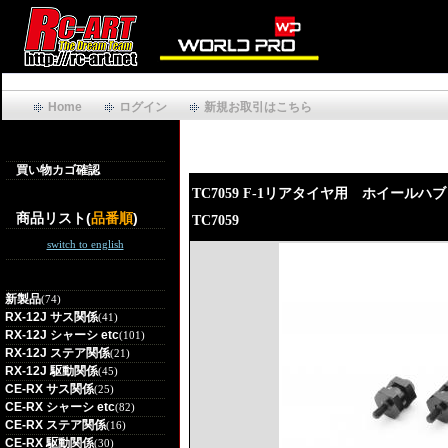
Home
ログイン
新規お取引はこちら
買い物カゴ確認
TC7059 F-1リアタイヤ用 ホイールハ
商品リスト(
品番順
)
TC7059
switch to english
新製品
(74)
RX-12J サス関係
(41)
RX-12J シャーシ etc
(101)
RX-12J ステア関係
(21)
RX-12J 駆動関係
(45)
CE-RX サス関係
(25)
CE-RX シャーシ etc
(82)
CE-RX ステア関係
(16)
CE-RX 駆動関係
(30)