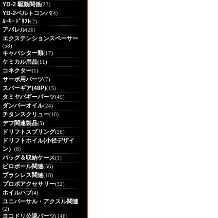
YD-2 駆動関係
(23)
YD-2ベルトコンバ
(4)
ﾙｰｷｰ ﾄﾞﾘﾌﾄ
(2)
アパレル
(20)
エクステンションスペーサー
(58)
キャパシター類
(17)
ケミカル用品
(11)
コネクター
(1)
サーボ用パーツ
(7)
スパーギア(48P)
(15)
タミヤバギーパーツ
(49)
ダンパーオイル
(24)
チタンスクリュー
(10)
デフ関連製品
(5)
ドリフトスプリング
(26)
ドリフトホイル(小径デザイ
ン）
(8)
バッグ＆収納ケース
(1)
ピロボール関連
(56)
ブラシレス関連
(18)
プロポアクセサリー
(32)
ホイルハブ
(4)
ユニバーサル・アクスル関連
(2)
ヨコドリ公認パーツ
(146)