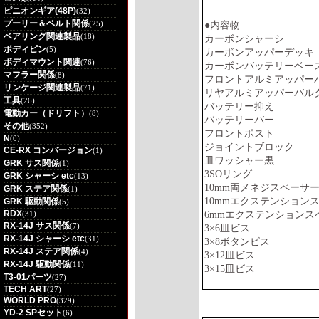
ピニオンギア(48P)
(32)
プーリー＆ベルト関係
(25)
●内容物
ベアリング関連製品
(18)
カーボンシャーシ
ボディピン
(5)
カーボンアッパーデッキ
ボディマウント関連
(76)
カーボンバッテリーベー
マフラー関係
(8)
フロントアルミアッパー
リンケージ関連製品
(71)
リヤアルミアッパーバル
工具
(26)
バッテリー抑え
電動カー（ドリフト）
(8)
バッテリーバー
その他
(352)
フロント
N
(0)
ジョイントブロ
CE-RX コンバージョン
(1)
皿ワッシ
GRK サス関係
(1)
3SOリン
GRK シャーシ etc
(13)
10mm両メネジスペーサ
GRK ステア関係
(1)
10mmエクステンション
GRK 駆動関係
(5)
RDX
6mmエクステンションス
(31)
RX-14J サス関係
(7)
3×6
RX-14J シャーシ etc
(31)
3×8ボ
RX-14J ステア関係
(4)
3×12
RX-14J 駆動関係
(11)
3×15
T3-01パーツ
(27)
TECH ART
(27)
WORLD PRO
(329)
YD-2 SPセット
(6)