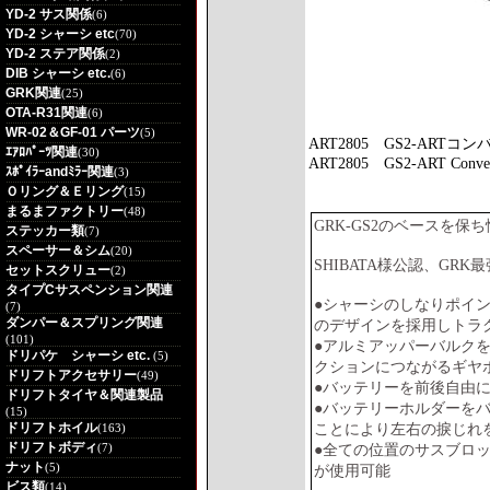
YD-2 サス関係
(6)
YD-2 シャーシ etc
(70)
YD-2 ステア関係
(2)
DIB シャーシ etc.
(6)
GRK関連
(25)
OTA-R31関連
(6)
WR-02＆GF-01 パーツ
(5)
ART2805
GS2-ART
ｴｱﾛﾊﾟｰﾂ関連
(30)
ART2805
GS2-ART Convers
ｽﾎﾟｲﾗｰandﾐﾗｰ関連
(3)
Ｏリング＆Ｅリング
(15)
まるまファクトリー
(48)
GRK-GS2のベースを
ステッカー類
(7)
スペーサー＆シム
(20)
SHIBATA様公認、GR
セットスクリュー
(2)
タイプCサスペンション関連
●シャーシのしなりポイン
(7)
ダンパー＆スプリング関連
のデザインを採用しトラ
(101)
●アルミアッパーバルク
ドリパケ シャーシ etc.
(5)
クションにつながるギヤ
ドリフトアクセサリー
(49)
●バッテリーを前後自由
ドリフトタイヤ＆関連製品
●バッテリーホルダーを
(15)
ドリフトホイル
ことにより左右の捩じれ
(163)
ドリフトボディ
(7)
●全ての位置のサスブロック
ナット
(5)
が使用可能
ビス類
(14)