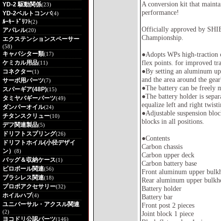
A conversion kit that maint
YD-2 駆動関係
(23)
performance!
YD-2ベルトコンバ
(4)
ﾙｰｷｰ ﾄﾞﾘﾌﾄ
(2)
Officially approved by SHI
アパレル
(20)
Championship.
エクステンションスペーサー
(58)
キャパシター類
●Adopts WPs high-traction c
(17)
flex points. for improved t
ケミカル用品
(11)
●By setting an aluminum uppe
コネクター
(1)
and the area around the gear
サーボ用パーツ
(7)
●The battery can be freely
スパーギア(48P)
(15)
●The battery holder is separ
タミヤバギーパーツ
(49)
equalize left and right twisti
ダンパーオイル
(24)
●Adjustable suspension blo
チタンスクリュー
(10)
blocks in all positions.
デフ関連製品
(5)
ドリフトスプリング
(26)
●Contents
ドリフトホイル(小径デザイ
Carbon chassis
ン）
(8)
Carbon upper deck
バッグ＆収納ケース
(1)
Carbon battery base
ピロボール関連
(56)
Front aluminum upper bulk
ブラシレス関連
(18)
Rear aluminum upper bulkh
プロポアクセサリー
(32)
Battery holder
ホイルハブ
(4)
Battery bar
ユニバーサル・アクスル関連
Front post 2 pieces
(2)
Joint block 1 piece
ヨコドリ公認パーツ
(146)