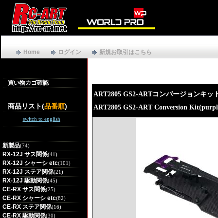
Home
ログイン
新規お取引はこちら
買い物カゴ確認
ART2805 GS2-ARTコンバージョンキ
商品リスト(
品番順
)
ART2805 GS2-ART Conversion Kit(purpl
switch to english
新製品
(74)
RX-12J サス関係
(41)
RX-12J シャーシ etc
(101)
RX-12J ステア関係
(21)
RX-12J 駆動関係
(45)
CE-RX サス関係
(25)
CE-RX シャーシ etc
(82)
CE-RX ステア関係
(16)
CE-RX 駆動関係
(30)