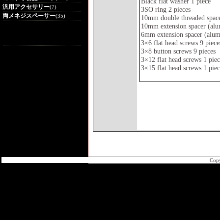
Black flat washer 1 piece
汎用アクセサリー
(7)
3SO ring 2 pieces
両メネジスペーサー
(35)
10mm double threaded space
10mm extension spacer (alu
6mm extension spacer (alum
3×6 flat head screws 9 piece
3×8 button screws 9 pieces
3×12 flat head screws 1 pie
3×15 flat head screws 1 pie
Cop