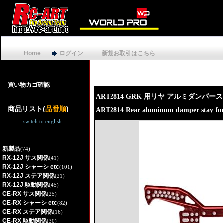
Home
ログイン
新規お取引はこちら
買い物カゴ確認
ART2814 GRK 用リヤ アルミダンパ
商品リスト(
品番順
)
ART2814 Rear aluminum damper stay for
switch to english
新製品
(74)
RX-12J サス関係
(41)
RX-12J シャーシ etc
(101)
RX-12J ステア関係
(21)
RX-12J 駆動関係
(45)
CE-RX サス関係
(25)
CE-RX シャーシ etc
(82)
CE-RX ステア関係
(16)
CE-RX 駆動関係
(30)