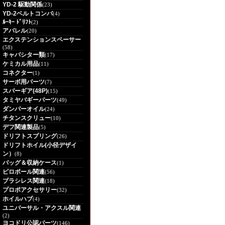
YD-2 駆動関係
(23)
YD-2ベルトコンバ
(4)
ﾙｰｷｰ ﾄﾞﾘﾌﾄ
(2)
アパレル
(20)
エクステンションスペーサー
(58)
キャパシター類
(17)
ケミカル用品
(11)
コネクター
(1)
サーボ用パーツ
(7)
スパーギア(48P)
(15)
タミヤバギーパーツ
(49)
ダンパーオイル
(24)
チタンスクリュー
(10)
デフ関連製品
(5)
ドリフトスプリング
(26)
ドリフトホイル(小径デザイ
ン）
(8)
バッグ＆収納ケース
(1)
ピロボール関連
(56)
ブラシレス関連
(18)
プロポアクセサリー
(32)
ホイルハブ
(4)
ユニバーサル・アクスル関連
(2)
ヨコドリ公認パーツ
(146)