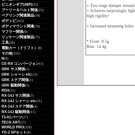
ピニオンギア(48P)
(32)
○ Two-stage damper mounting
プーリー＆ベルト関係
(25)
○ Achieves surprisingly lig
ベアリング関連製品
high rigidity!
(18)
ボディピン
(5)
○ Increased mounting holes 
ボディマウント関連
(76)
マフラー関係
(8)
リンケージ関連製品
(71)
* Front: 8.5g
工具
(26)
Rear: 14.4g
電動カー（ドリフト）
(8)
その他
(352)
N
(0)
CE-RX コンバージョン
(1)
GRK サス関係
(1)
GRK シャーシ etc
(13)
GRK ステア関係
(1)
GRK 駆動関係
(5)
RDX
(31)
RX-14J サス関係
(7)
RX-14J シャーシ etc
(31)
RX-14J ステア関係
(4)
RX-14J 駆動関係
(11)
T3-01パーツ
(27)
TECH ART
(27)
WORLD PRO
(329)
YD-2 SPセット
(6)