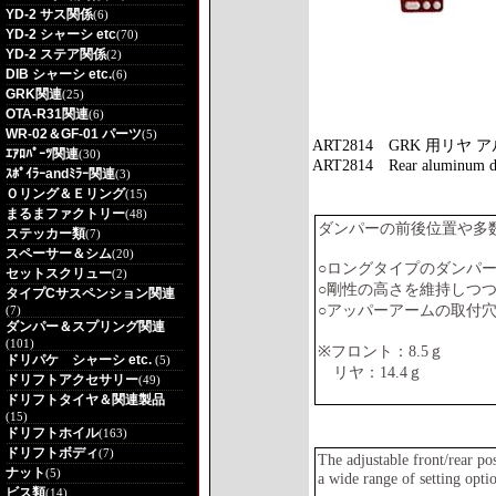
YD-2 サス関係
(6)
YD-2 シャーシ etc
(70)
YD-2 ステア関係
(2)
DIB シャーシ etc.
(6)
GRK関連
(25)
OTA-R31関連
(6)
WR-02＆GF-01 パーツ
(5)
ART2814
GRK 用リヤ
ｴｱﾛﾊﾟｰﾂ関連
(30)
ART2814
Rear aluminum d
ｽﾎﾟｲﾗｰandﾐﾗｰ関連
(3)
Ｏリング＆Ｅリング
(15)
まるまファクトリー
(48)
ダンパーの前後位置や多
ステッカー類
(7)
スペーサー＆シム
(20)
○ロングタイプのダンパ
セットスクリュー
(2)
○剛性の高さを維持しつ
タイプCサスペンション関連
○アッパーアームの取付
(7)
ダンパー＆スプリング関連
(101)
※フロント：8.5ｇ
ドリパケ シャーシ etc.
(5)
リヤ：14.4ｇ
ドリフトアクセサリー
(49)
ドリフトタイヤ＆関連製品
(15)
ドリフトホイル
(163)
ドリフトボディ
(7)
The adjustable front/rear p
ナット
(5)
a wide range of setting opti
ビス類
(14)