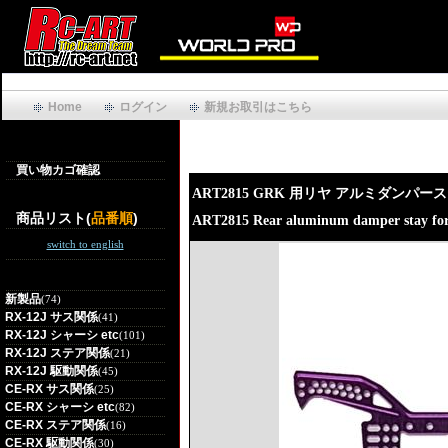
Home
ログイン
新規お取引はこちら
買い物カゴ確認
ART2815 GRK 用リヤ アルミダンパ
商品リスト(
品番順
)
ART2815 Rear aluminum damper stay fo
switch to english
新製品
(74)
RX-12J サス関係
(41)
RX-12J シャーシ etc
(101)
RX-12J ステア関係
(21)
RX-12J 駆動関係
(45)
CE-RX サス関係
(25)
CE-RX シャーシ etc
(82)
CE-RX ステア関係
(16)
CE-RX 駆動関係
(30)