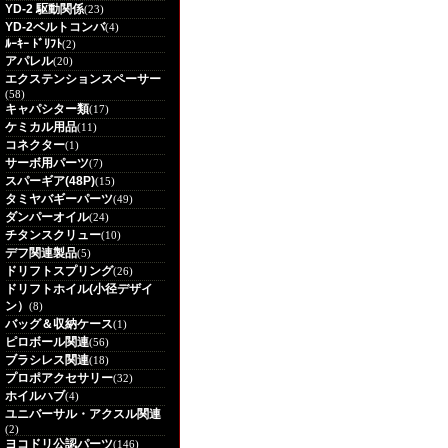
YD-2 駆動関係
(23)
YD-2ベルトコンバ
(4)
ﾙｰｷｰ ﾄﾞﾘﾌﾄ
(2)
アパレル
(20)
エクステンションスペーサー
(58)
キャパシター類
(17)
ケミカル用品
(11)
コネクター
(1)
サーボ用パーツ
(7)
スパーギア(48P)
(15)
タミヤバギーパーツ
(49)
ダンパーオイル
(24)
チタンスクリュー
(10)
デフ関連製品
(5)
ドリフトスプリング
(26)
ドリフトホイル(小径デザイ
ン）
(8)
バッグ＆収納ケース
(1)
ピロボール関連
(56)
ブラシレス関連
(18)
プロポアクセサリー
(32)
ホイルハブ
(4)
ユニバーサル・アクスル関連
(2)
ヨコドリ公認パーツ
(146)