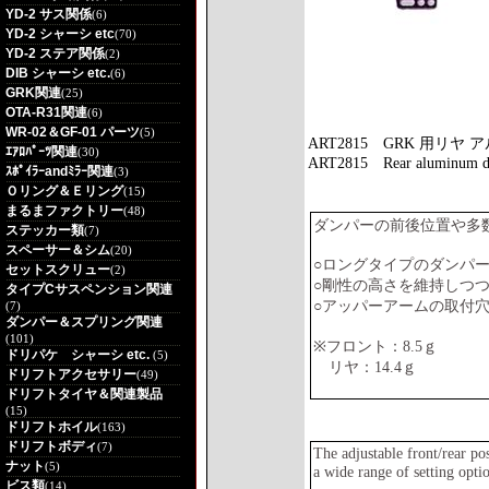
YD-2 サス関係
(6)
YD-2 シャーシ etc
(70)
YD-2 ステア関係
(2)
DIB シャーシ etc.
(6)
GRK関連
(25)
OTA-R31関連
(6)
WR-02＆GF-01 パーツ
(5)
ART2815
GRK 用リヤ
ｴｱﾛﾊﾟｰﾂ関連
(30)
ART2815
Rear aluminum d
ｽﾎﾟｲﾗｰandﾐﾗｰ関連
(3)
Ｏリング＆Ｅリング
(15)
まるまファクトリー
(48)
ダンパーの前後位置や多
ステッカー類
(7)
スペーサー＆シム
(20)
○ロングタイプのダンパ
セットスクリュー
(2)
○剛性の高さを維持しつ
タイプCサスペンション関連
○アッパーアームの取付
(7)
ダンパー＆スプリング関連
(101)
※フロント：8.5ｇ
ドリパケ シャーシ etc.
(5)
リヤ：14.4ｇ
ドリフトアクセサリー
(49)
ドリフトタイヤ＆関連製品
(15)
ドリフトホイル
(163)
ドリフトボディ
(7)
The adjustable front/rear p
ナット
(5)
a wide range of setting opti
ビス類
(14)