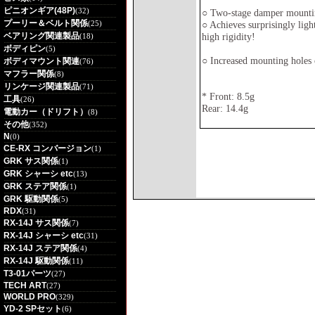
ピニオンギア(48P)
(32)
○ Two-stage damper mounting
プーリー＆ベルト関係
(25)
○ Achieves surprisingly lig
ベアリング関連製品
high rigidity!
(18)
ボディピン
(5)
○ Increased mounting holes 
ボディマウント関連
(76)
マフラー関係
(8)
リンケージ関連製品
(71)
* Front: 8.5g
工具
(26)
Rear: 14.4g
電動カー（ドリフト）
(8)
その他
(352)
N
(0)
CE-RX コンバージョン
(1)
GRK サス関係
(1)
GRK シャーシ etc
(13)
GRK ステア関係
(1)
GRK 駆動関係
(5)
RDX
(31)
RX-14J サス関係
(7)
RX-14J シャーシ etc
(31)
RX-14J ステア関係
(4)
RX-14J 駆動関係
(11)
T3-01パーツ
(27)
TECH ART
(27)
WORLD PRO
(329)
YD-2 SPセット
(6)