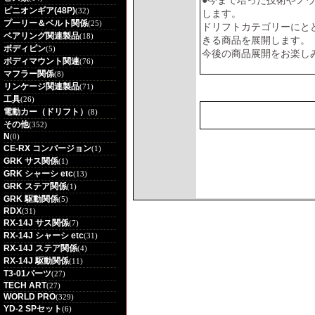
●今まで培った技術やノ
ピニオンギア(48P)
(32)
します。
プーリー＆ベルト関係
(25)
ドリフトカテゴリーにと
ベアリング関連製品
(18)
きる商品を展開します。
ボディピン
(5)
今後の商品展開をお楽し
ボディマウント関連
(76)
マフラー関係
(8)
リンケージ関連製品
(71)
工具
(26)
電動カー（ドリフト）
(8)
その他
(352)
N
(0)
CE-RX コンバージョン
(1)
GRK サス関係
(1)
GRK シャーシ etc
(13)
GRK ステア関係
(1)
GRK 駆動関係
(5)
RDX
(31)
RX-14J サス関係
(7)
RX-14J シャーシ etc
(31)
RX-14J ステア関係
(4)
RX-14J 駆動関係
(11)
T3-01パーツ
(27)
TECH ART
(27)
WORLD PRO
(329)
YD-2 SPセット
(6)