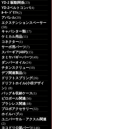
YD-2 駆動関係
(23)
YD-2ベルトコンバ
(4)
ﾙｰｷｰ ﾄﾞﾘﾌﾄ
(2)
アパレル
(20)
エクステンションスペーサー
(58)
キャパシター類
(17)
ケミカル用品
(11)
コネクター
(1)
サーボ用パーツ
(7)
スパーギア(48P)
(15)
タミヤバギーパーツ
(49)
ダンパーオイル
(24)
チタンスクリュー
(10)
デフ関連製品
(5)
ドリフトスプリング
(26)
ドリフトホイル(小径デザイ
ン）
(8)
バッグ＆収納ケース
(1)
ピロボール関連
(56)
ブラシレス関連
(18)
プロポアクセサリー
(32)
ホイルハブ
(4)
ユニバーサル・アクスル関連
(2)
ヨコドリ公認パーツ
(146)