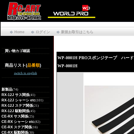
Home
ログイン
新規お取引はこちら
買い物カゴ確認
WP-0001H PROスポンジテープ ハ
商品リスト(
品番順
)
WP-0001H
switch to english
新製品
(74)
RX-12J サス関係
(41)
RX-12J シャーシ etc
(101)
RX-12J ステア関係
(21)
RX-12J 駆動関係
(45)
CE-RX サス関係
(25)
CE-RX シャーシ etc
(82)
CE-RX ステア関係
(16)
CE-RX 駆動関係
(30)