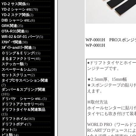
YD-2 サス関係
(6)
YD-2 シャーシ etc
(70)
YD-2 ステア関係
(2)
DIB シャーシ etc.
(6)
GRK関連
(25)
OTA-R31関連
(6)
WR-02＆GF-01 パーツ
(5)
WP-0001H
PROスポン
ｴｱﾛﾊﾟｰﾂ関連
(30)
WP-0001H
ｽﾎﾟｲﾗｰandﾐﾗｰ関連
(3)
Ｏリング＆Ｅリング
(15)
まるまファクトリー
(48)
●ドリフトタイヤとホイ
ステッカー類
(7)
ンジテープです。
スペーサー＆シム
(20)
セットスクリュー
(2)
★2.5mm厚、15mm幅
タイプCサスペンション関連
★スポンジテープの貼り
(7)
ダンパー＆スプリング関連
えます。
(101)
ドリパケ シャーシ etc.
(5)
※取付方法
ドリフトアクセサリー
(49)
ホイールセンターに貼り
ドリフトタイヤ＆関連製品
タイヤにも吹き付けて装
(15)
ドリフトホイル
(163)
ドリフトボディ
WORLD PRO（ワールド
(7)
ナット
(5)
RC-ARTプロデュース
ビス類
(14)