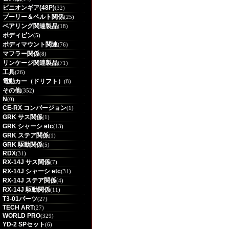
ピニオンギア(48P)
(32)
プーリー＆ベルト関係
(25)
ベアリング関連製品
(18)
ボディピン
(5)
ボディマウント関連
(76)
マフラー関係
(8)
リンケージ関連製品
(71)
工具
(26)
電動カー（ドリフト）
(8)
その他
(352)
N
(0)
CE-RX コンバージョン
(1)
GRK サス関係
(1)
GRK シャーシ etc
(13)
GRK ステア関係
(1)
GRK 駆動関係
(5)
RDX
(31)
RX-14J サス関係
(7)
RX-14J シャーシ etc
(31)
RX-14J ステア関係
(4)
RX-14J 駆動関係
(11)
T3-01パーツ
(27)
TECH ART
(27)
WORLD PRO
(329)
YD-2 SPセット
(6)