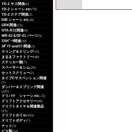
YD-2 サス関係
(6)
YD-2 シャーシ etc
(70)
YD-2 ステア関係
(2)
DIB シャーシ etc.
(6)
GRK関連
(25)
OTA-R31関連
(6)
WR-02＆GF-01 パーツ
(5)
ｴｱﾛﾊﾟｰﾂ関連
(30)
ｽﾎﾟｲﾗｰandﾐﾗｰ関連
(3)
Ｏリング＆Ｅリング
(15)
まるまファクトリー
(48)
ステッカー類
(7)
スペーサー＆シム
(20)
セットスクリュー
(2)
タイプCサスペンション関連
(7)
ダンパー＆スプリング関連
(101)
ドリパケ シャーシ etc.
(5)
ドリフトアクセサリー
(49)
ドリフトタイヤ＆関連製品
(15)
ドリフトホイル
(163)
ドリフトボディ
(7)
ナット
(5)
ビス類
(14)