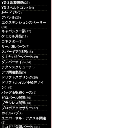
YD-2 駆動関係
(23)
YD-2ベルトコンバ
(4)
ﾙｰｷｰ ﾄﾞﾘﾌﾄ
(2)
アパレル
(20)
エクステンションスペーサー
(58)
キャパシター類
(17)
ケミカル用品
(11)
コネクター
(1)
サーボ用パーツ
(7)
スパーギア(48P)
(15)
タミヤバギーパーツ
(49)
ダンパーオイル
(24)
チタンスクリュー
(10)
デフ関連製品
(5)
ドリフトスプリング
(26)
ドリフトホイル(小径デザイ
ン）
(8)
バッグ＆収納ケース
(1)
ピロボール関連
(56)
ブラシレス関連
(18)
プロポアクセサリー
(32)
ホイルハブ
(4)
ユニバーサル・アクスル関連
(2)
ヨコドリ公認パーツ
(146)