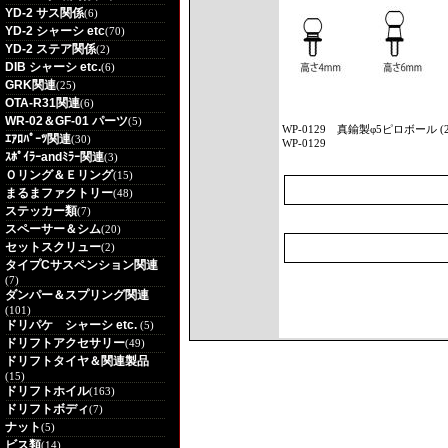
YD-2 サス関係
(6)
YD-2 シャーシ etc
(70)
YD-2 ステア関係
(2)
DIB シャーシ etc.
(6)
GRK関連
(25)
OTA-R31関連
(6)
WR-02＆GF-01 パーツ
(5)
WP-0129
真鍮製φ5ピロボール (2個
ｴｱﾛﾊﾟｰﾂ関連
(30)
WP-0129
ｽﾎﾟｲﾗｰandﾐﾗｰ関連
(3)
Ｏリング＆Ｅリング
(15)
まるまファクトリー
(48)
ステッカー類
(7)
スペーサー＆シム
(20)
セットスクリュー
(2)
タイプCサスペンション関連
(7)
ダンパー＆スプリング関連
(101)
ドリパケ シャーシ etc.
(5)
ドリフトアクセサリー
(49)
ドリフトタイヤ＆関連製品
(15)
ドリフトホイル
(163)
ドリフトボディ
(7)
ナット
(5)
ビス類
(14)