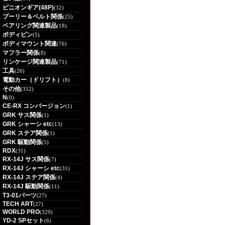
ピニオンギア(48P)
(32)
プーリー＆ベルト関係
(25)
ベアリング関連製品
(18)
ボディピン
(5)
ボディマウント関連
(76)
マフラー関係
(8)
リンケージ関連製品
(71)
工具
(26)
電動カー（ドリフト）
(8)
その他
(352)
N
(0)
CE-RX コンバージョン
(1)
GRK サス関係
(1)
GRK シャーシ etc
(13)
GRK ステア関係
(1)
GRK 駆動関係
(5)
RDX
(31)
RX-14J サス関係
(7)
RX-14J シャーシ etc
(31)
RX-14J ステア関係
(4)
RX-14J 駆動関係
(11)
T3-01パーツ
(27)
TECH ART
(27)
WORLD PRO
(329)
YD-2 SPセット
(6)