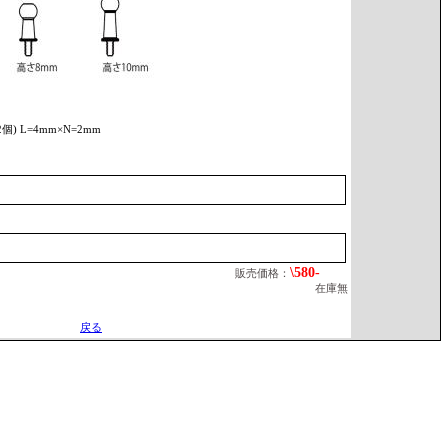
) L=4mm×N=2mm
\580-
販売価格：
在庫無
戻る