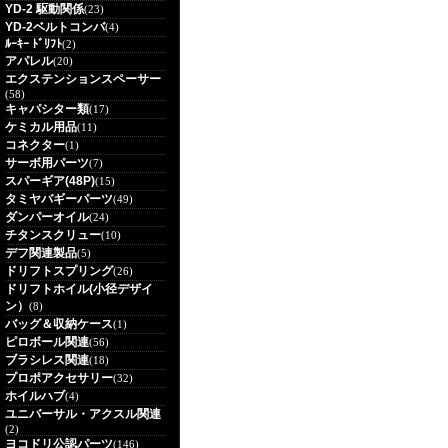
YD-2 駆動関係
(23)
YD-2ベルトコンバ
(4)
ﾙｰｷｰ ﾄﾞﾘﾌﾄ
(2)
アパレル
(20)
エクステンションスペーサー
(58)
キャパシター類
(17)
ケミカル用品
(11)
コネクター
(1)
サーボ用パーツ
(7)
スパーギア(48P)
(15)
タミヤバギーパーツ
(49)
ダンパーオイル
(24)
チタンスクリュー
(10)
デフ関連製品
(5)
ドリフトスプリング
(26)
ドリフトホイル(小径デザイ
ン）
(8)
バッグ＆収納ケース
(1)
ピロボール関連
(56)
ブラシレス関連
(18)
プロポアクセサリー
(32)
ホイルハブ
(4)
ユニバーサル・アクスル関連
(2)
ヨコドリ公認パーツ
(146)