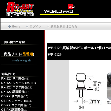
Home
ログイン
新規お取引はこちら
買い物カゴ確認
WP-0129 真鍮製φ5ピロボール (2個) L=
商品リスト(
品番順
)
WP-0129
switch to english
新製品
(74)
RX-12J サス関係
(41)
RX-12J シャーシ etc
(101)
RX-12J ステア関係
(21)
RX-12J 駆動関係
(45)
CE-RX サス関係
(25)
CE-RX シャーシ etc
(82)
CE-RX ステア関係
(16)
CE-RX 駆動関係
(30)