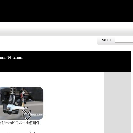
Search:
4mm×N=2mm