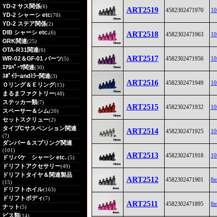
YD-2 サス関係
(6)
ART2519
4582302471970
1
YD-2 シャーシ etc
(70)
YD-2 ステア関係
(2)
DIB シャーシ etc.
(6)
ART2518
4582302471963
1
GRK関連
(25)
OTA-R31関連
(6)
ART2517
WR-02＆GF-01 パーツ
4582302471956
1
(5)
ｴｱﾛﾊﾟｰﾂ関連
(30)
ｽﾎﾟｲﾗｰandﾐﾗｰ関連
(3)
ART2516
4582302471949
1
Ｏリング＆Ｅリング
(15)
まるまファクトリー
(48)
ステッカー類
(7)
ART2515
4582302471932
1
スペーサー＆シム
(20)
セットスクリュー
(2)
タイプCサスペンション関連
ART2514
4582302471925
1
(7)
ダンパー＆スプリング関連
(101)
ART2513
4582302471918
1
ドリパケ シャーシ etc.
(5)
ドリフトアクセサリー
(49)
ドリフトタイヤ＆関連製品
ART2512
4582302471901
8
(15)
ドリフトホイル
(163)
ドリフトボディ
(7)
ART2511
4582302471895
8
ナット
(5)
ビス類
(14)