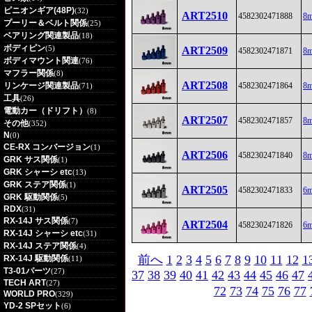
ピニオンギア(48P)
(32)
ART2510
4582302471888
8
プーリー＆ベルト関係
(25)
ベアリング関連製品
(18)
ボディピン
(5)
ART2509
4582302471871
8
ボディマウント関連
(76)
マフラー関係
(8)
ART2508
リンケージ関連製品
4582302471864
8
(71)
工具
(26)
電動カー（ドリフト）
(8)
ART2507
4582302471857
8
その他
(352)
N
(0)
CE-RX コンバージョン
(1)
ART2506
4582302471840
8
GRK サス関係
(1)
GRK シャーシ etc
(13)
GRK ステア関係
(1)
ART2505
4582302471833
6
GRK 駆動関係
(5)
RDX
(31)
RX-14J サス関係
(7)
ART2504
4582302471826
6
RX-14J シャーシ etc
(31)
RX-14J ステア関係
(4)
前へ
1
2
3
4
5
6
7
8
9
10
11
12
1
RX-14J 駆動関係
(11)
T3-01パーツ
(27)
37
38
39
40
41
42
43
44
45
46
47
TECH ART
(27)
72
73
74
75
76
77
WORLD PRO
(329)
YD-2 SPセット
(6)