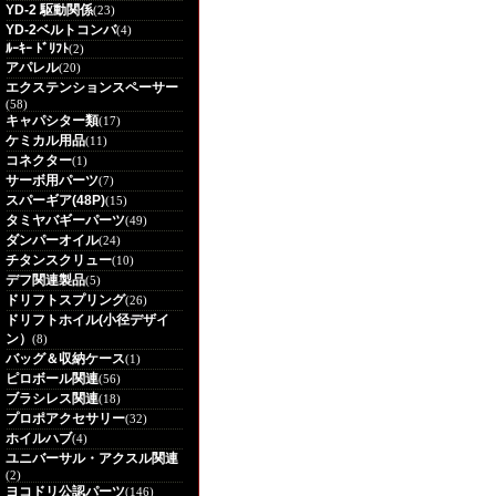
YD-2 駆動関係
(23)
YD-2ベルトコンバ
(4)
ﾙｰｷｰ ﾄﾞﾘﾌﾄ
(2)
アパレル
(20)
エクステンションスペーサー
(58)
キャパシター類
(17)
ケミカル用品
(11)
コネクター
(1)
サーボ用パーツ
(7)
スパーギア(48P)
(15)
タミヤバギーパーツ
(49)
ダンパーオイル
(24)
チタンスクリュー
(10)
デフ関連製品
(5)
ドリフトスプリング
(26)
ドリフトホイル(小径デザイ
ン）
(8)
バッグ＆収納ケース
(1)
ピロボール関連
(56)
ブラシレス関連
(18)
プロポアクセサリー
(32)
ホイルハブ
(4)
ユニバーサル・アクスル関連
(2)
ヨコドリ公認パーツ
(146)