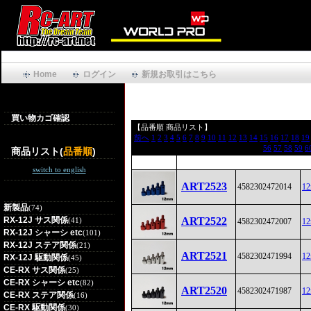
Home
ログイン
新規お取引はこちら
買い物カゴ確認
【品番順 商品リスト】
前へ
1
2
3
4
5
6
7
8
9
10
11
12
13
14
15
16
17
18
19
56
57
58
59
6
商品リスト(
品番順
)
switch to english
ART2523
4582302472014
1
新製品
(74)
RX-12J サス関係
ART2522
(41)
4582302472007
1
RX-12J シャーシ etc
(101)
RX-12J ステア関係
(21)
ART2521
4582302471994
1
RX-12J 駆動関係
(45)
CE-RX サス関係
(25)
CE-RX シャーシ etc
(82)
ART2520
4582302471987
1
CE-RX ステア関係
(16)
CE-RX 駆動関係
(30)