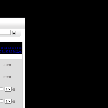
50
51
52
53
54
55
0
91
92
93
94
次へ
ト
在庫無
在庫無
個
個