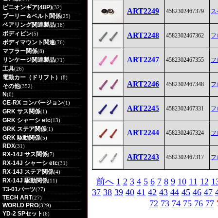
ピニオンギア(48P)
(32)
ART2249
4582302467379
ス
プーリー＆ベルト関係
(25)
ベアリング関連製品
(18)
ボディピン
(5)
ART2248
4582302467362
フ
ボディマウント関連
(76)
マフラー関係
(8)
ART2247
リンケージ関連製品
4582302467355
フ
(71)
工具
(26)
電動カー（ドリフト）
(8)
ART2246
4582302467348
フ
その他
(352)
N
(0)
CE-RX コンバージョン
(1)
ART2245
4582302467331
フ
GRK サス関係
(1)
GRK シャーシ etc
(13)
GRK ステア関係
(1)
ART2244
4582302467324
フ
GRK 駆動関係
(5)
RDX
(31)
RX-14J サス関係
(7)
ART2243
4582302467317
フ
RX-14J シャーシ etc
(31)
RX-14J ステア関係
(4)
前へ
1
2
3
4
5
6
7
8
9
10
11
12
1
RX-14J 駆動関係
(11)
T3-01パーツ
(27)
37
38
39
40
41
42
43
44
45
46
47
TECH ART
(27)
72
73
74
75
76
77
WORLD PRO
(329)
YD-2 SPセット
(6)