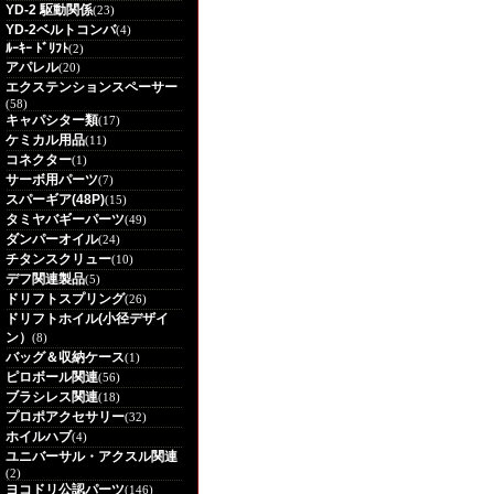
YD-2 駆動関係
(23)
YD-2ベルトコンバ
(4)
ﾙｰｷｰ ﾄﾞﾘﾌﾄ
(2)
アパレル
(20)
エクステンションスペーサー
(58)
キャパシター類
(17)
ケミカル用品
(11)
コネクター
(1)
サーボ用パーツ
(7)
スパーギア(48P)
(15)
タミヤバギーパーツ
(49)
ダンパーオイル
(24)
チタンスクリュー
(10)
デフ関連製品
(5)
ドリフトスプリング
(26)
ドリフトホイル(小径デザイ
ン）
(8)
バッグ＆収納ケース
(1)
ピロボール関連
(56)
ブラシレス関連
(18)
プロポアクセサリー
(32)
ホイルハブ
(4)
ユニバーサル・アクスル関連
(2)
ヨコドリ公認パーツ
(146)