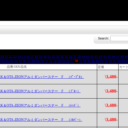
Search:
20
21
22
23
24
25
26
27
28
29
30
31
32
33
34
35
36
37
38
39
40
41
42
43
44
45
46
47
48
49
0
61
62
63
64
65
66
67
68
69
70
71
72
73
74
75
76
77
78
79
80
81
82
83
84
85
86
87
88
89
9
品番/JAN/品名
定価
カー
\3,480-
RK＆OTA-ZEONアルミダンパーステー F （ﾊﾟｰﾌﾟﾙ）
\3,480-
RK＆OTA-ZEONアルミダンパーステー F （ﾌﾞﾙｰ）
\3,480-
RK＆OTA-ZEONアルミダンパーステー F （ﾚｯﾄﾞ）
\3,480-
RK＆OTA-ZEONアルミダンパーステー F （ｼﾙﾊﾞｰ）