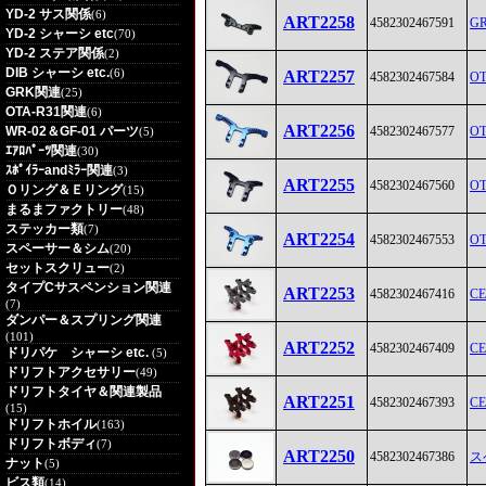
YD-2 サス関係
(6)
ART2258
4582302467591
G
YD-2 シャーシ etc
(70)
YD-2 ステア関係
(2)
DIB シャーシ etc.
(6)
ART2257
4582302467584
O
GRK関連
(25)
OTA-R31関連
(6)
ART2256
WR-02＆GF-01 パーツ
4582302467577
O
(5)
ｴｱﾛﾊﾟｰﾂ関連
(30)
ｽﾎﾟｲﾗｰandﾐﾗｰ関連
(3)
ART2255
4582302467560
O
Ｏリング＆Ｅリング
(15)
まるまファクトリー
(48)
ステッカー類
(7)
ART2254
4582302467553
O
スペーサー＆シム
(20)
セットスクリュー
(2)
タイプCサスペンション関連
ART2253
4582302467416
C
(7)
ダンパー＆スプリング関連
(101)
ART2252
4582302467409
C
ドリパケ シャーシ etc.
(5)
ドリフトアクセサリー
(49)
ドリフトタイヤ＆関連製品
ART2251
4582302467393
C
(15)
ドリフトホイル
(163)
ドリフトボディ
(7)
ART2250
4582302467386
ス
ナット
(5)
ビス類
(14)