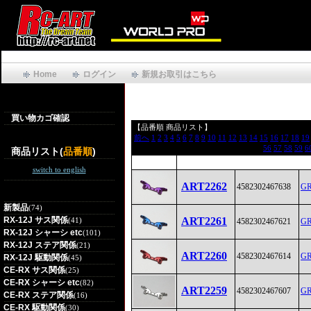
Home
ログイン
新規お取引はこちら
買い物カゴ確認
【品番順 商品リスト】
前へ
1
2
3
4
5
6
7
8
9
10
11
12
13
14
15
16
17
18
19
56
57
58
59
6
商品リスト(
品番順
)
switch to english
ART2262
4582302467638
G
新製品
(74)
RX-12J サス関係
ART2261
(41)
4582302467621
G
RX-12J シャーシ etc
(101)
RX-12J ステア関係
(21)
ART2260
4582302467614
G
RX-12J 駆動関係
(45)
CE-RX サス関係
(25)
CE-RX シャーシ etc
(82)
ART2259
4582302467607
G
CE-RX ステア関係
(16)
CE-RX 駆動関係
(30)