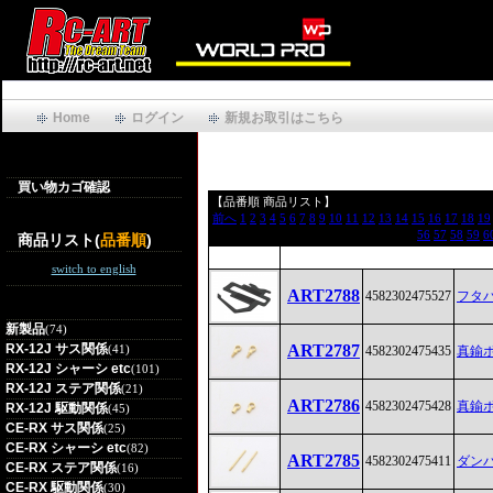
Home
ログイン
新規お取引はこちら
買い物カゴ確認
【品番順 商品リスト】
前へ
1
2
3
4
5
6
7
8
9
10
11
12
13
14
15
16
17
18
19
56
57
58
59
6
商品リスト(
品番順
)
switch to english
ART2788
4582302475527
フタバ
新製品
(74)
RX-12J サス関係
ART2787
(41)
4582302475435
真鍮
RX-12J シャーシ etc
(101)
RX-12J ステア関係
(21)
ART2786
4582302475428
真鍮
RX-12J 駆動関係
(45)
CE-RX サス関係
(25)
CE-RX シャーシ etc
(82)
ART2785
4582302475411
ダン
CE-RX ステア関係
(16)
CE-RX 駆動関係
(30)