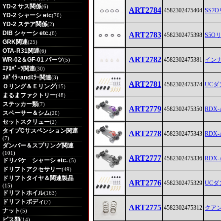
YD-2 サス関係
(6)
ART2784
4582302475404
SS7
YD-2 シャーシ etc
(70)
YD-2 ステア関係
(2)
DIB シャーシ etc.
(6)
ART2783
4582302475398
S5O
GRK関連
(25)
OTA-R31関連
(6)
ART2782
WR-02＆GF-01 パーツ
4582302475381
イン
(5)
ｴｱﾛﾊﾟｰﾂ関連
(30)
ｽﾎﾟｲﾗｰandﾐﾗｰ関連
(3)
ART2781
4582302475374
UC
Ｏリング＆Ｅリング
(15)
まるまファクトリー
(48)
ステッカー類
(7)
ART2779
4582302475350
RDX
スペーサー＆シム
(20)
セットスクリュー
(2)
タイプCサスペンション関連
ART2778
4582302475343
RDX
(7)
ダンパー＆スプリング関連
(101)
ART2777
4582302475336
RDX
ドリパケ シャーシ etc.
(5)
ドリフトアクセサリー
(49)
ドリフトタイヤ＆関連製品
ART2776
4582302475329
UCダ
(15)
ドリフトホイル
(163)
ドリフトボディ
(7)
ART2775
4582302475312
クアン
ナット
(5)
ビス類
(14)