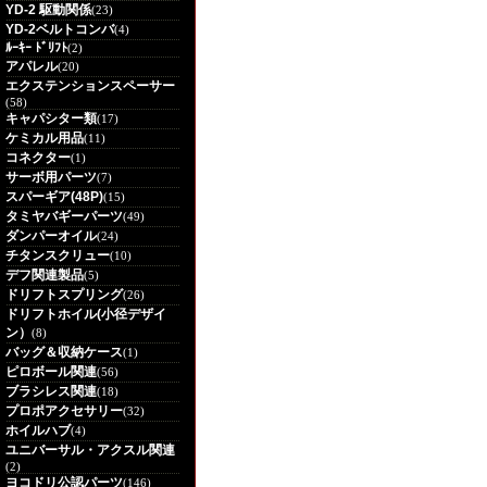
YD-2 駆動関係
(23)
YD-2ベルトコンバ
(4)
ﾙｰｷｰ ﾄﾞﾘﾌﾄ
(2)
アパレル
(20)
エクステンションスペーサー
(58)
キャパシター類
(17)
ケミカル用品
(11)
コネクター
(1)
サーボ用パーツ
(7)
スパーギア(48P)
(15)
タミヤバギーパーツ
(49)
ダンパーオイル
(24)
チタンスクリュー
(10)
デフ関連製品
(5)
ドリフトスプリング
(26)
ドリフトホイル(小径デザイ
ン）
(8)
バッグ＆収納ケース
(1)
ピロボール関連
(56)
ブラシレス関連
(18)
プロポアクセサリー
(32)
ホイルハブ
(4)
ユニバーサル・アクスル関連
(2)
ヨコドリ公認パーツ
(146)