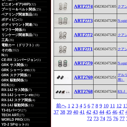
ピニオンギア(48P)
(32)
ART2774
4582302475305
クアン
プーリー＆ベルト関係
(25)
ベアリング関連製品
(18)
ボディピン
(5)
ART2773
4582302475299
N-s
ボディマウント関連
(76)
マフラー関係
(8)
ART2772
リンケージ関連製品
4582302475282
クアン
(71)
工具
(26)
電動カー（ドリフト）
(8)
ART2771
4582302475275
クアン
その他
(352)
N
(0)
CE-RX コンバージョン
(1)
ART2770
4582302475268
N-s
GRK サス関係
(1)
GRK シャーシ etc
(13)
デル
GRK ステア関係
(1)
ART2769
4582302475251
用）
GRK 駆動関係
(5)
RDX
(31)
RX-14J サス関係
(7)
ART2768
4582302475244
RX
RX-14J シャーシ etc
(31)
RX-14J ステア関係
(4)
前へ
1
2
3
4
5
6
7
8
9
10
11
12
1
RX-14J 駆動関係
(11)
T3-01パーツ
(27)
37
38
39
40
41
42
43
44
45
46
47
TECH ART
(27)
72
73
74
75
76
77
WORLD PRO
(329)
YD-2 SPセット
(6)